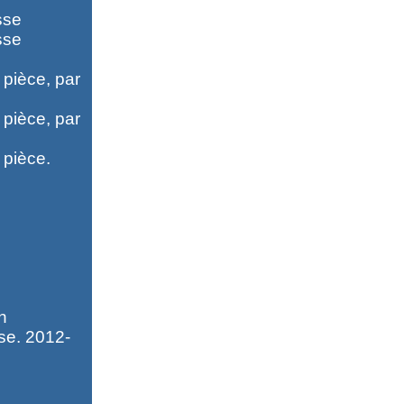
sse
sse
pièce, par
pièce, par
 pièce.
n
se. 2012-