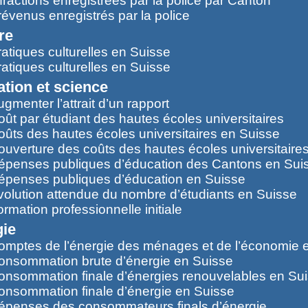
fractions enregistrées par la police par Canton
révenus enregistrés par la police
re
ratiques culturelles en Suisse
ratiques culturelles en Suisse
tion et science
gmenter l’attrait d’un rapport
oût par étudiant des hautes écoles universitaires
oûts des hautes écoles universitaires en Suisse
ouverture des coûts des hautes écoles universitaire
épenses publiques d’éducation des Cantons en Sui
épenses publiques d’éducation en Suisse
volution attendue du nombre d’étudiants en Suisse
rmation professionnelle initiale
gie
omptes de l’énergie des ménages et de l’économie 
onsommation brute d’énergie en Suisse
onsommation finale d’énergies renouvelables en Su
onsommation finale d’énergie en Suisse
épenses des consommateurs finals d’énergie