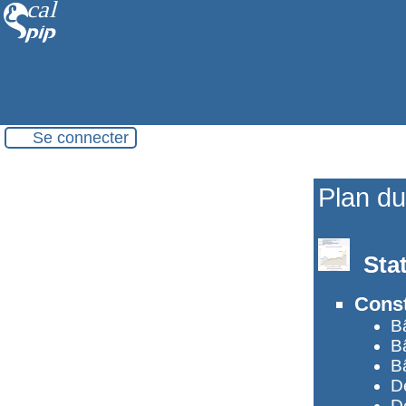
Se connecter
Plan du
Sta
Const
B
B
B
D
D