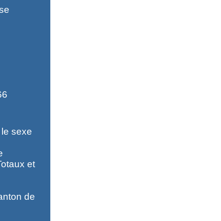
sse
66
 le sexe
e
Totaux et
anton de