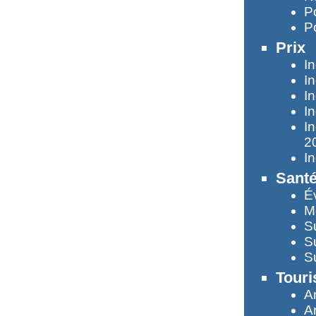
P
P
Prix
I
I
I
I
I
2
In
Sant
É
M
S
S
S
Tour
A
A