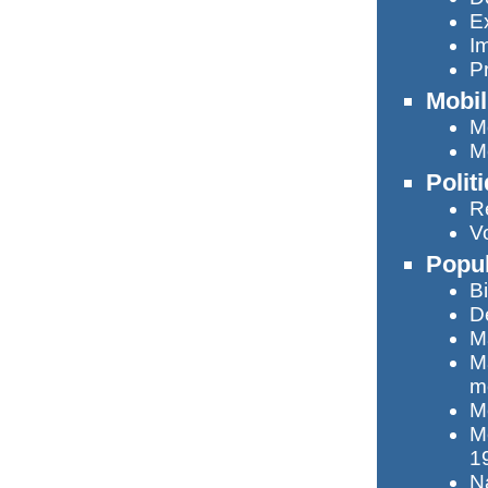
Ex
I
Pr
Mobil
M
M
Polit
R
V
Popul
B
D
M
M
m
M
M
1
N