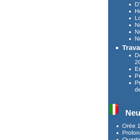
D
Hô
L
N
N
N
Trava
D
2
E
Pe
P
d
Neu
Orée 1
Prolon
Quarti