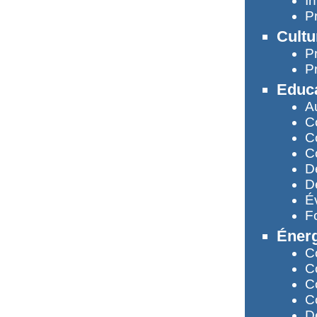
In
P
Cultu
P
P
Educa
Au
C
C
C
D
D
É
Fo
Éner
C
C
C
C
D