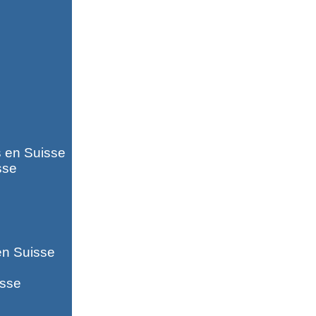
s en Suisse
sse
en Suisse
isse