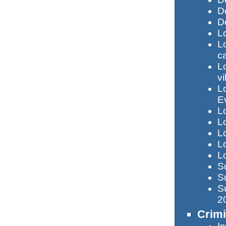
D
D
L
L
c
L
vi
L
E
L
L
L
L
L
S
S
S
2
Crimi