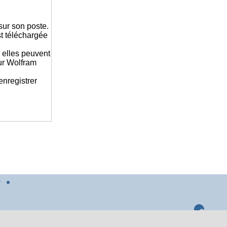
sur son poste.
st téléchargée
 elles peuvent
sur Wolfram
enregistrer
é
Réalisé sous
Habillage
ESCAL
5.5.11