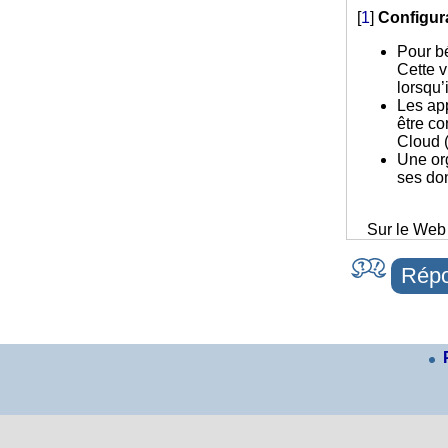
[
1
]
Configur
Pour bé
Cette v
lorsqu’
Les app
être co
Cloud (
Une org
ses do
Sur le Web
Répo