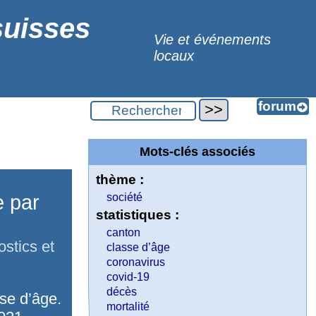
suisses
Vie et événements
locaux
Mots-clés associés
thème :
e par
société
statistiques :
canton
stics et
classe d’âge
coronavirus
covid-19
décès
se d’âge.
mortalité