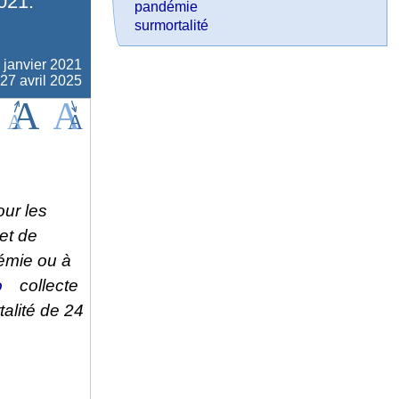
021.
pandémie
surmortalité
 janvier 2021
 27 avril 2025
our les
et de
démie ou à
o
collecte
talité de 24