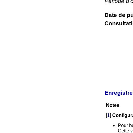
Période d’
Date de pu
Consultati
Enregistr
Notes
[
1
]
Configur
Pour bé
Cette v